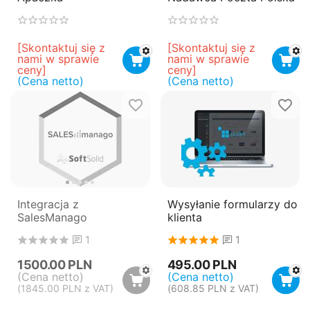
[Skontaktuj się z 
[Skontaktuj się z 
nami w sprawie 
nami w sprawie 
ceny]
ceny]
(Cena netto)
(Cena netto)
Integracja z
Wysyłanie formularzy do
SalesManago
klienta
1
1
1500.00
PLN
495.00
PLN
(Cena netto)
(Cena netto)
(
1845.00
PLN
z VAT)
(
608.85
PLN
z VAT)