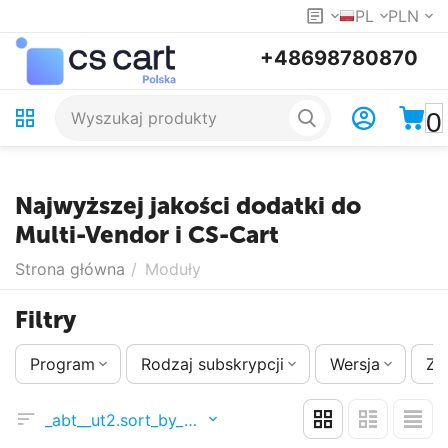
PL
PLN
+48698780870
0
Najwyższej jakości dodatki do
Multi-Vendor i CS-Cart
Strona główna
/
Moduły
Filtry
Program
Rodzaj subskrypcji
Wersja
Zm
_abt__ut2.sort_by_position_