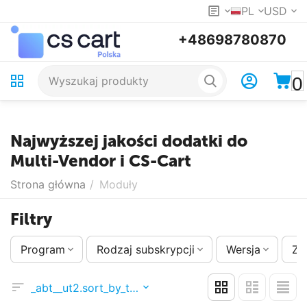
PL
USD
+48698780870
0
Najwyższej jakości dodatki do
Multi-Vendor i CS-Cart
Strona główna
/
Moduły
Filtry
Program
Rodzaj subskrypcji
Wersja
Zm
_abt__ut2.sort_by_timestamp_