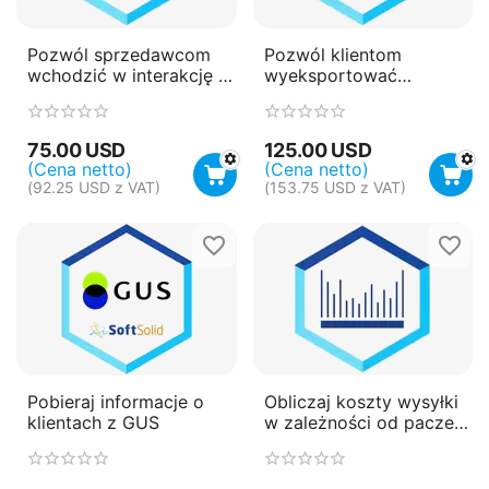
Pozwól sprzedawcom
Pozwól klientom
wchodzić w interakcję z
wyeksportować
klientami bez zamówień
informacje o produktach
sprzedawców
75.00
USD
125.00
USD
(Cena netto)
(Cena netto)
(
92.25
USD
z VAT)
(
153.75
USD
z VAT)
Pobieraj informacje o
Obliczaj koszty wysyłki
klientach z GUS
w zależności od paczek
produktów